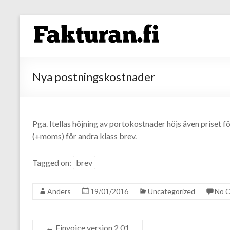
Nya postningskostnader
Pga. Itellas höjning av portokostnader höjs även priset fö
(+moms) för andra klass brev.
Tagged on:
brev
Anders
19/01/2016
Uncategorized
No 
←
Finvoice version 2.01