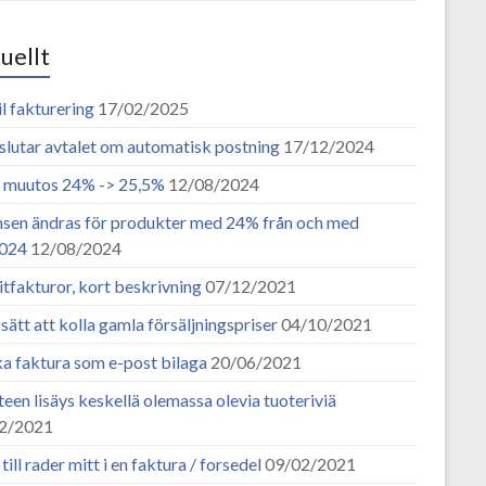
uellt
l fakturering
17/02/2025
slutar avtalet om automatisk postning
17/12/2024
n muutos 24% -> 25,5%
12/08/2024
en ändras för produkter med 24% från och med
2024
12/08/2024
tfakturor, kort beskrivning
07/12/2021
sätt att kolla gamla försäljningspriser
04/10/2021
ka faktura som e-post bilaga
20/06/2021
een lisäys keskellä olemassa olevia tuoteriviä
2/2021
till rader mitt i en faktura / forsedel
09/02/2021