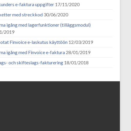
kunders e-faktura uppgifter
17/11/2020
ketter med streckkod
30/06/2020
a igång med lagerfunktioner (tilläggsmodul)
1/2019
otat Finvoice e-laskutus käyttöön
12/03/2019
a igång med Finvoice e-faktura
28/01/2019
gs- och skifteslags-fakturering
18/01/2018