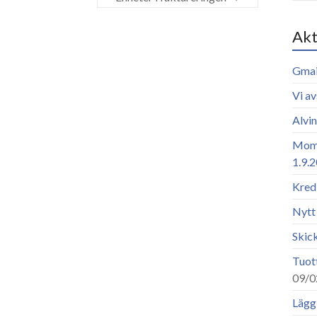
Akt
Gmai
Vi av
Alvi
Moms
1.9.
Kredi
Nytt 
Skic
Tuott
09/0
Lägg 