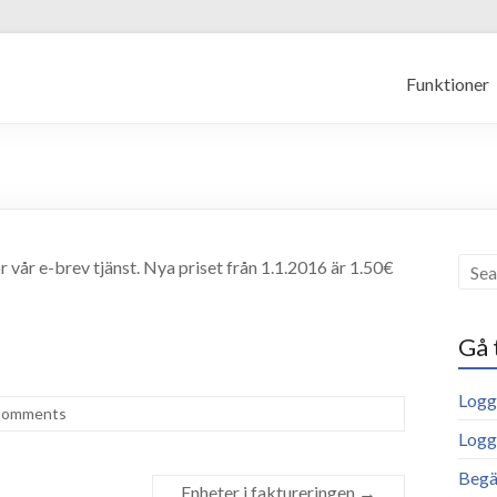
Funktioner
r vår e-brev tjänst. Nya priset från 1.1.2016 är 1.50€
Gå 
Logga
Comments
Logg
Begä
Enheter i faktureringen
→