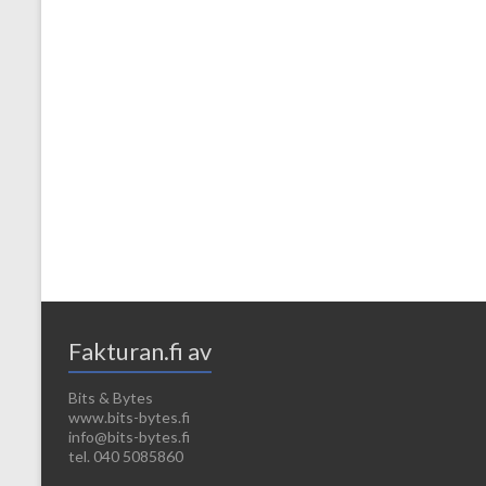
Fakturan.fi av
Bits & Bytes
www.bits-bytes.fi
info@bits-bytes.fi
tel. 040 5085860