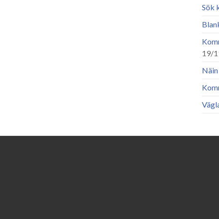
Sök 
Blan
Komm
19/1
Näin 
Komm
Vägla